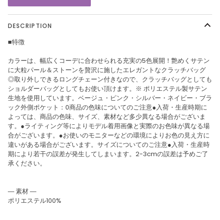
DESCRIPTION
■特徴
カラーは、幅広くコーデに合わせられる充実の5色展開！艶めくサテン
に大粒パール＆ストーンを贅沢に施したエレガントなクラッチバッグ
◎取り外しできるロングチェーン付きなので、クラッチバッグとしても
ショルダーバッグとしてもお使い頂けます。※ ポリエステル製サテン
生地を使用しています。ベージュ・ピンク・シルバー・ネイビー・ブラ
ック外側ポケット：0商品の色味についてのご注意●入荷・生産時期に
よっては、商品の色味、サイズ、素材など多少異なる場合がございま
す。●ライティング等によりモデル着用画像と実際のお色味が異なる場
合がございます。●お使いのモニターなどの環境によりお色の見え方に
違いがある場合がございます。サイズについてのご注意●入荷・生産時
期により若干の誤差が発生してしまいます。2-3cmの誤差は予めご了
承ください。
― 素材 ―
ポリエステル100%