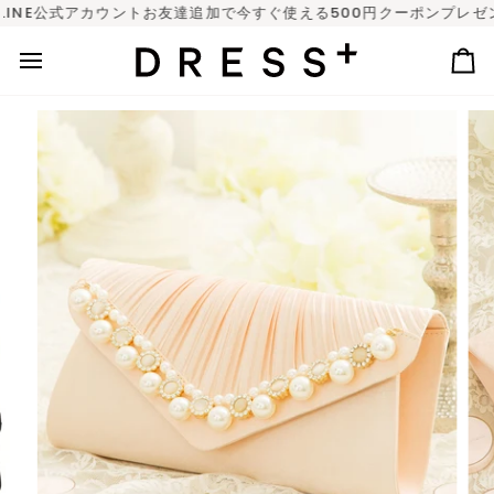
Skip
NE公式アカウントお友達追加で今すぐ使える500円クーポンプレゼント
to
content
カ
ー
ト