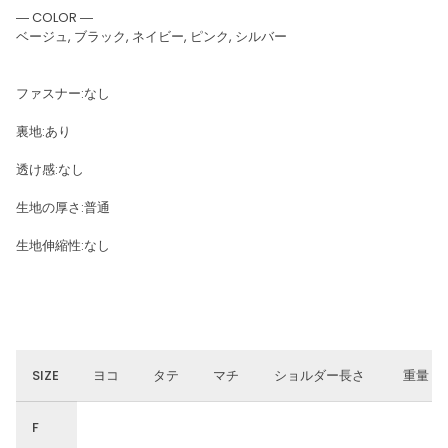
― COLOR ―
ベージュ, ブラック, ネイビー, ピンク, シルバー
ファスナー:なし
裏地:あり
透け感:なし
生地の厚さ:普通
生地伸縮性:なし
SIZE
ヨコ
タテ
マチ
ショルダー長さ
重量
F